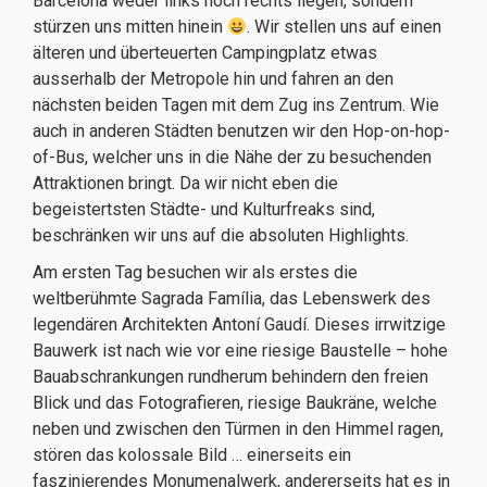
Barcelona weder links noch rechts liegen, sondern
stürzen uns mitten hinein
. Wir stellen uns auf einen
älteren und überteuerten Campingplatz etwas
ausserhalb der Metropole hin und fahren an den
nächsten beiden Tagen mit dem Zug ins Zentrum. Wie
auch in anderen Städten benutzen wir den Hop-on-hop-
of-Bus, welcher uns in die Nähe der zu besuchenden
Attraktionen bringt. Da wir nicht eben die
begeistertsten Städte- und Kulturfreaks sind,
beschränken wir uns auf die absoluten Highlights.
Am ersten Tag besuchen wir als erstes die
weltberühmte Sagrada Família, das Lebenswerk des
legendären Architekten Antoní Gaudí. Dieses irrwitzige
Bauwerk ist nach wie vor eine riesige Baustelle – hohe
Bauabschrankungen rundherum behindern den freien
Blick und das Fotografieren, riesige Baukräne, welche
neben und zwischen den Türmen in den Himmel ragen,
stören das kolossale Bild … einerseits ein
faszinierendes Monumenalwerk, andererseits hat es in