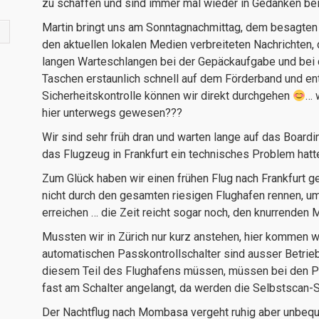
zu schaffen und sind immer mal wieder in Gedanken be
Martin bringt uns am Sonntagnachmittag, dem besagten
den aktuellen lokalen Medien verbreiteten Nachrichten,
langen Warteschlangen bei der Gepäckaufgabe und bei d
Taschen erstaunlich schnell auf dem Förderband und en
Sicherheitskontrolle können wir direkt durchgehen
… 
hier unterwegs gewesen???
Wir sind sehr früh dran und warten lange auf das Boardi
das Flugzeug in Frankfurt ein technisches Problem ha
Zum Glück haben wir einen frühen Flug nach Frankfurt 
nicht durch den gesamten riesigen Flughafen rennen, 
erreichen … die Zeit reicht sogar noch, den knurrenden
Mussten wir in Zürich nur kurz anstehen, hier kommen w
automatischen Passkontrollschalter sind ausser Betrieb
diesem Teil des Flughafens müssen, müssen bei den Pa
fast am Schalter angelangt, da werden die Selbstscan-
Der Nachtflug nach Mombasa vergeht ruhig aber unbequ