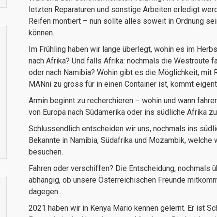
letzten Reparaturen und sonstige Arbeiten erledigt wer
Reifen montiert – nun sollte alles soweit in Ordnung se
können.
Im Frühling haben wir lange überlegt, wohin es im Her
nach Afrika? Und falls Afrika: nochmals die Westroute f
oder nach Namibia? Wohin gibt es die Möglichkeit, mit 
MANni zu gross für in einen Container ist, kommt eigent
Armin beginnt zu recherchieren – wohin und wann fahre
von Europa nach Südamerika oder ins südliche Afrika zu
Schlussendlich entscheiden wir uns, nochmals ins südli
Bekannte in Namibia, Südafrika und Mozambik, welche wi
besuchen.
Fahren oder verschiffen? Die Entscheidung, nochmals ü
abhängig, ob unsere Österreichischen Freunde mitkomme
dagegen …
2021 haben wir in Kenya Mario kennen gelernt. Er ist S