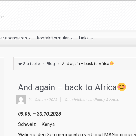
ise
ter abonnieren
Kontaktformular
Links
Startseite
Blog
And again – back to Africa
And again – back to Africa
31. Oktober 2023
Geschrieben von
Penny & Armin
09.06. – 30.10.2023
Schweiz – Kenya
Während den Sommermonaten verbringt MANni immer wie