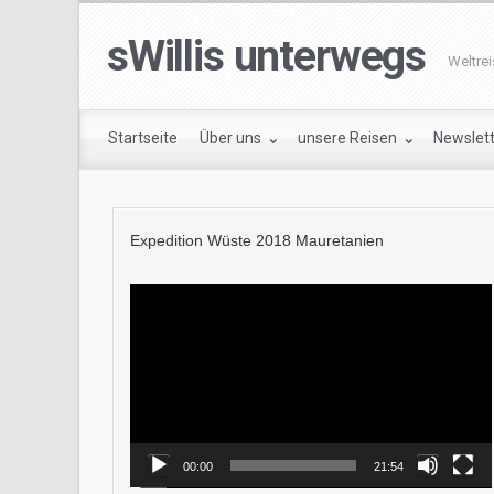
sWillis unterwegs
Weltre
Startseite
Über uns
unsere Reisen
Newslet
Expedition Wüste 2018 Mauretanien
Video-
Player
00:00
21:54