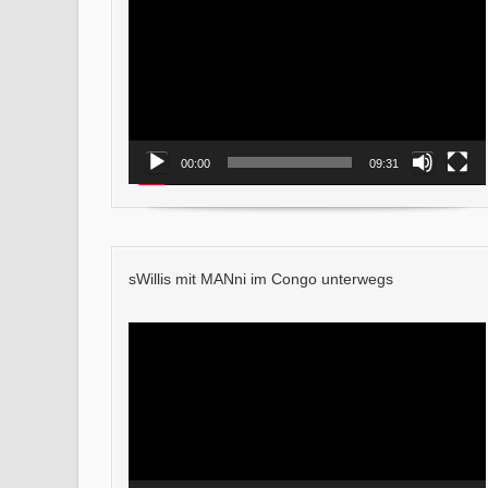
Player
00:00
09:31
sWillis mit MANni im Congo unterwegs
Video-
Player