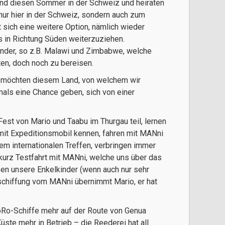
nd diesen Sommer in der Schweiz und heiraten
 nur hier in der Schweiz, sondern auch zum
t sich eine weitere Option, nämlich wieder
 in Richtung Süden weiterzuziehen.
änder, so z.B. Malawi und Zimbabwe, welche
en, doch noch zu bereisen.
r möchten diesem Land, von welchem wir
mals eine Chance geben, sich von einer
est von Mario und Taabu im Thurgau teil, lernen
it Expeditionsmobil kennen, fahren mit MANni
 internationalen Treffen, verbringen immer
kurz Testfahrt mit MANni, welche uns über das
sen unsere Enkelkinder (wenn auch nur sehr
rschiffung vom MANni übernimmt Mario, er hat
RoRo-Schiffe mehr auf der Route von Genua
ste mehr in Betrieb – die Reederei hat all