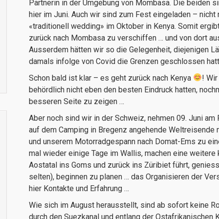
Partnerin in der Umgebung von Mombasa. Die beiden si
hier im Juni. Auch wir sind zum Fest eingeladen – nicht
«traditionell wedding» im Oktober in Kenya. Somit ergib
zurück nach Mombasa zu verschiffen … und von dort aus
Ausserdem hätten wir so die Gelegenheit, diejenigen L
damals infolge von Covid die Grenzen geschlossen hatt
Schon bald ist klar – es geht zurück nach Kenya
! Wi
behördlich nicht eben den besten Eindruck hatten, noch
besseren Seite zu zeigen …
Aber noch sind wir in der Schweiz, nehmen 09. Juni am F
auf dem Camping in Bregenz angehende Weltreisende m
und unserem Motorradgespann nach Domat-Ems zu einem
mal wieder einige Tage im Wallis, machen eine weitere 
Aostatal ins Goms und zurück ins Züribiet führt, genies
selten), beginnen zu planen … das Organisieren der Ve
hier Kontakte und Erfahrung …
Wie sich im August herausstellt, sind ab sofort keine 
durch den Suezkanal und entlang der Ostafrikanischen Kü