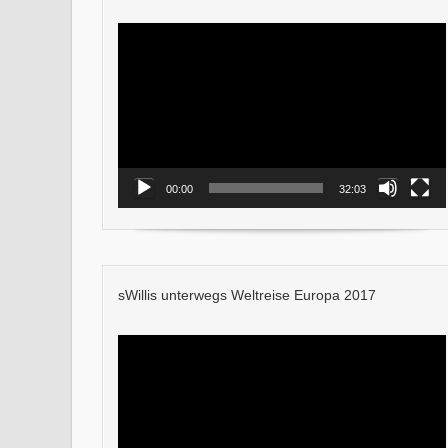
Video-
Player
00:00
32:03
sWillis unterwegs Weltreise Europa 2017
Video-
Player