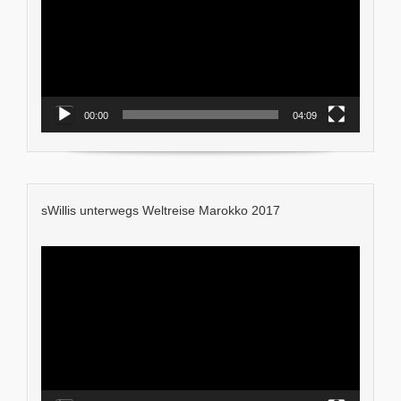
00:00
04:09
sWillis unterwegs Weltreise Marokko 2017
Video-
Player