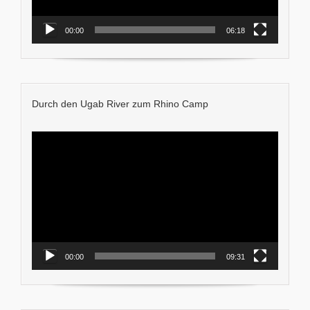
00:00
06:18
Durch den Ugab River zum Rhino Camp
Video-
Player
00:00
09:31