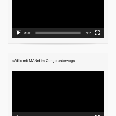
00:00
09:31
sWillis mit MANni im Congo unterwegs
Video-
Player