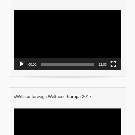
Video-
Player
00:00
32:03
sWillis unterwegs Weltreise Europa 2017
Video-
Player